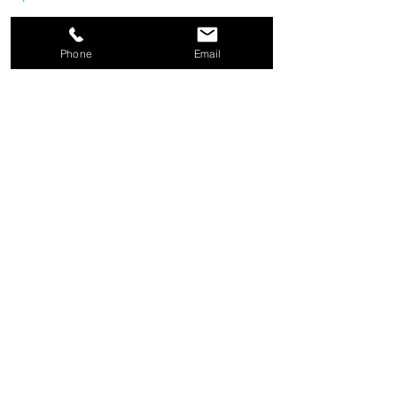
Shop Now
Phone
Email
KEY TAGS