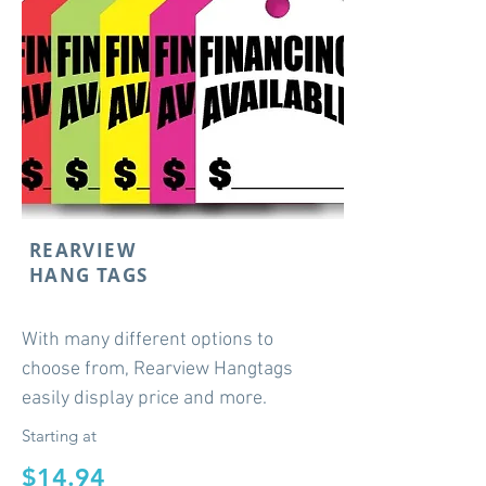
REARVIEW
HANG TAGS
With many different options to
choose from, Rearview Hangtags
easily display price and more.
Starting at
$14.94