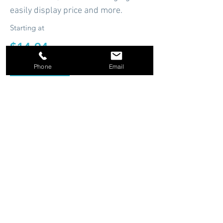
easily display price and more.
Starting at
$14.94
Phone
Email
Shop Now