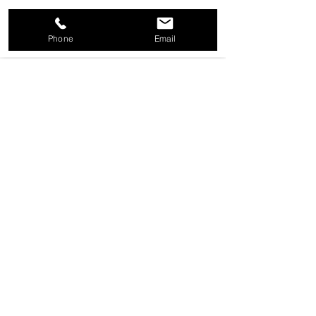
Shop Now
Phone
Email
KEY TAGS