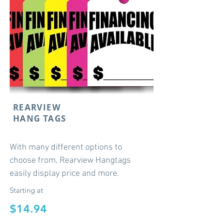
REARVIEW
HANG TAGS
With many different options to
choose from, Rearview Hangtags
easily display price and more.
Starting at
$14.94