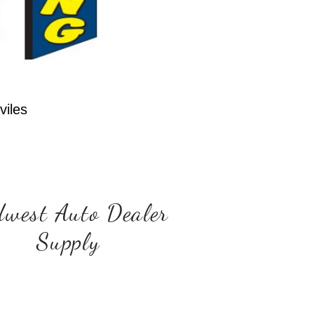
iles
west Auto Dealer
Supply