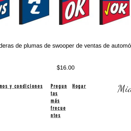
deras de plumas de swooper de ventas de automóv
Precio
$16.00
Mid
nos y condiciones
Pregun
Hogar
tas
más
frecue
ntes